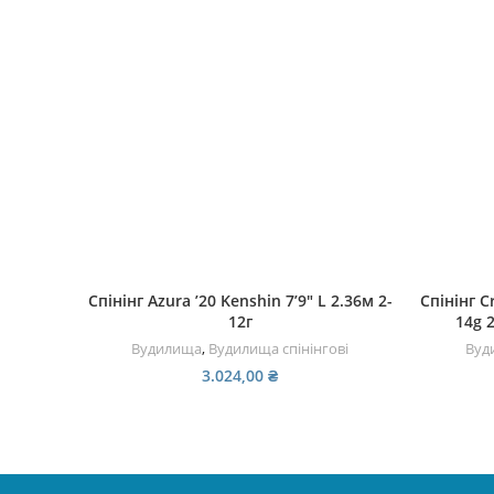
ДОДАТИ В КОШИК
Спінінг Azura ’20 Kenshin 7’9″ L 2.36м 2-
Спінінг C
12г
14g 2
Вудилища
,
Вудилища спінінгові
Вуд
3.024,00
₴