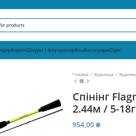
ідер
Короп
Шнури І Флуорокарбон
Аксесуари
Одяг
Головна
Вудилища
Вудилища
Спінінг Fla
2.44м / 5-18г
954,00
₴