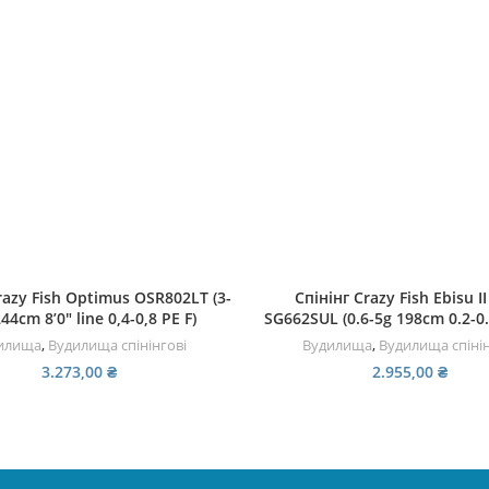
ДОДАТИ В КОШИК
ДОДАТИ В КОШИК
razy Fish Optimus OSR802LT (3-
Спінінг Crazy Fish Ebisu I
44cm 8’0″ line 0,4-0,8 PE F)
SG662SUL (0.6-5g 198cm 0.2-0.
илища
,
Вудилища спінінгові
Вудилища
,
Вудилища спінін
3.273,00
₴
2.955,00
₴