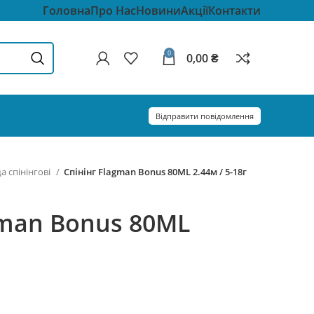
Головна
Про Нас
Новини
Акції
Контакти
0
0,00
₴
Відправити повідомлення
 спінінгові
Спінінг Flagman Bonus 80ML 2.44м / 5-18г
gman Bonus 80ML