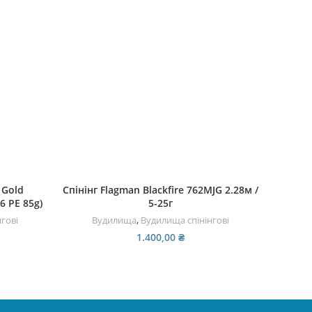
ДОДАТИ В КОШИК
I Gold
Спінінг Flagman Blackfire 762MJG 2.28м /
Спінінг
6 PE 85g)
5-25г
гові
Вудилища
,
Вудилища спінінгові
В
1.400,00
₴