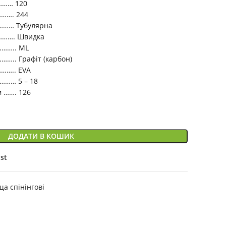
…… 120
……….
244
…… Тубулярна
……. Швидка
….. ML
.. Графіт (карбон)
……..
EVA
……… 5 – 18
 ……. 126
ДОДАТИ В КОШИК
ist
а спінінгові