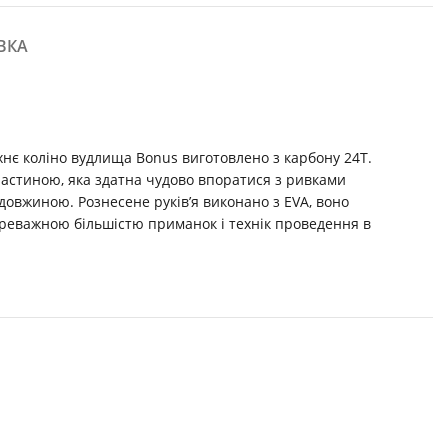
ВКА
нє коліно вудлища Bonus виготовлено з карбону 24Т.
астиною, яка здатна чудово впоратися з ривками
довжиною. Рознесене руків’я виконано з EVA, воно
ереважною більшістю приманок і технік проведення в