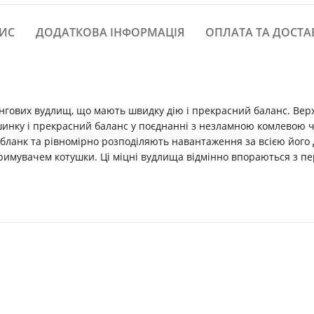
ИС
ДОДАТКОВА ІНФОРМАЦІЯ
ОПЛАТА ТА ДОСТА
інгових вудлищ, що мають швидку дію і прекрасний баланс. Верх
шинку і прекрасний баланс у поєднанні з незламною комлевою ч
 бланк та рівномірно розподіляють навантаження за всією його 
римувачем котушки. Ці міцні вудлища відмінно впораються з п