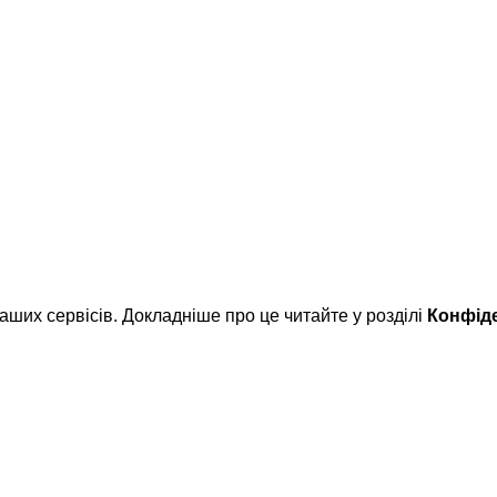
Популярні категорії
Вудилища спінінгові
Котушки
Різне
Акції
ших сервісів. Докладніше про це читайте у розділі
Конфіде