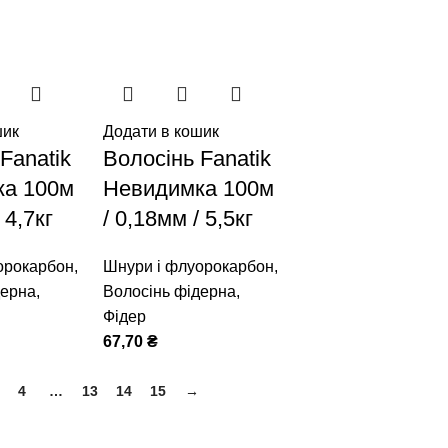
шик
Додати в кошик
Fanatik
Волосінь Fanatik
ка 100м
Невидимка 100м
 4,7кг
/ 0,18мм / 5,5кг
орокарбон
,
Шнури і флуорокарбон
,
дерна
,
Волосінь фідерна
,
Фідер
67,70
₴
4
…
13
14
15
→