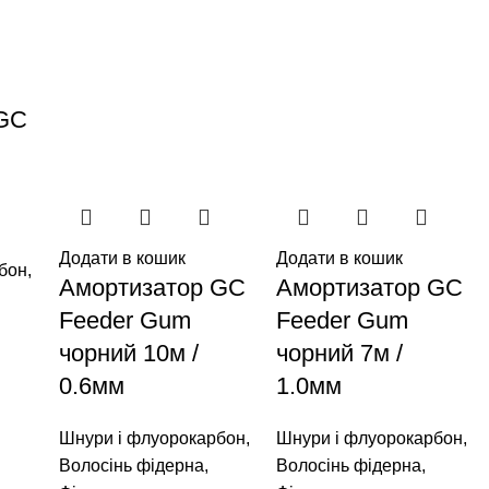
 GC
Додати в кошик
Додати в кошик
бон
,
Амортизатор GC
Амортизатор GC
Feeder Gum
Feeder Gum
чорний 10м /
чорний 7м /
0.6мм
1.0мм
Шнури і флуорокарбон
,
Шнури і флуорокарбон
,
Волосінь фідерна
,
Волосінь фідерна
,