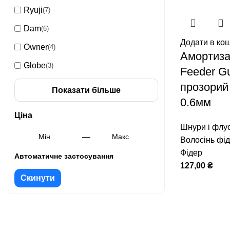
Ryuji
(7)
Dam
(6)
Додати в ко
Owner
(4)
Амортиз
Globe
(3)
Feeder G
прозорий
Показати більше
0.6мм
Ціна
Шнури і флу
—
Волосінь фі
Фідер
Автоматичне застосування
127,00
₴
Скинути