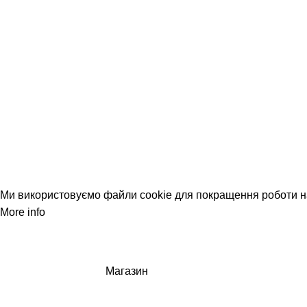
Корисна інформація
Доставка та оплата
Повернення замовлень
Cookies
Конфіденційність
Контакти
© 2024, Інтернет-магазин «Lucky Fish»
Ми використовуємо файли cookie для покращення роботи на
More info
Accept
Магазин