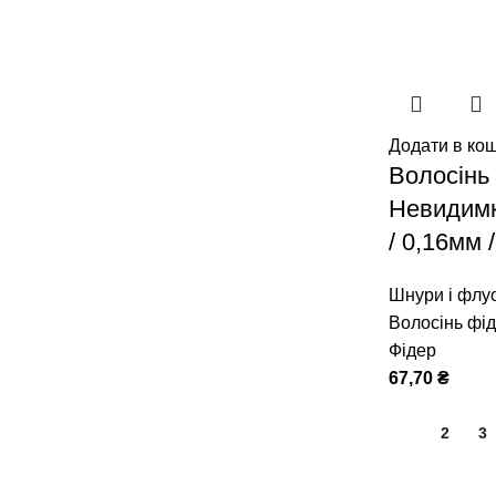
Додати в ко
Волосінь 
Невидим
/ 0,16мм /
Шнури і флу
Волосінь фі
Фідер
67,70
₴
1
2
3