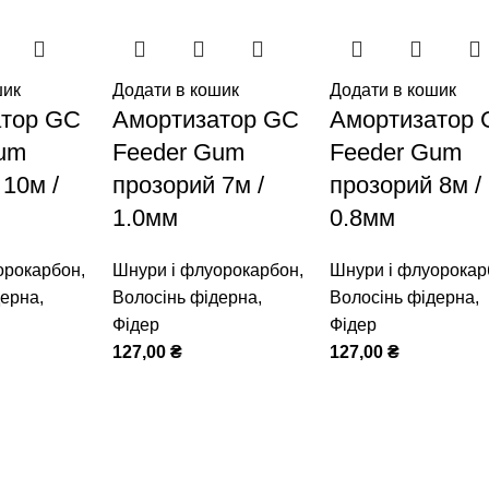
шик
Додати в кошик
Додати в кошик
атор GC
Амортизатор GC
Амортизатор
um
Feeder Gum
Feeder Gum
 10м /
прозорий 7м /
прозорий 8м /
1.0мм
0.8мм
орокарбон
,
Шнури і флуорокарбон
,
Шнури і флуорокар
дерна
,
Волосінь фідерна
,
Волосінь фідерна
,
Фідер
Фідер
127,00
₴
127,00
₴