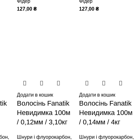
Фідер
Фідер
127,00
₴
127,00
₴
Додати в кошик
Додати в кошик
tik
Волосінь Fanatik
Волосінь Fanatik
Невидимка 100м
Невидимка 100м
/ 0,12мм / 3,10кг
/ 0,14мм / 4кг
бон
,
Шнури і флуорокарбон
,
Шнури і флуорокарбон
,