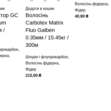
Волосінь фідерна
,
шик
Додати в кошик
Фідер
атор GC
Волосінь
40,90
₴
um
Carbotex Matrix
 /
Fluo Galben
0.35мм / 15.45кг /
300м
орокарбон
,
дерна
,
Шнури і флуорокарбон
,
Волосінь фідерна
,
Фідер
215,00
₴