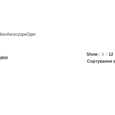
рбон
Аксесуари
Одяг
Show
9
12
ідер