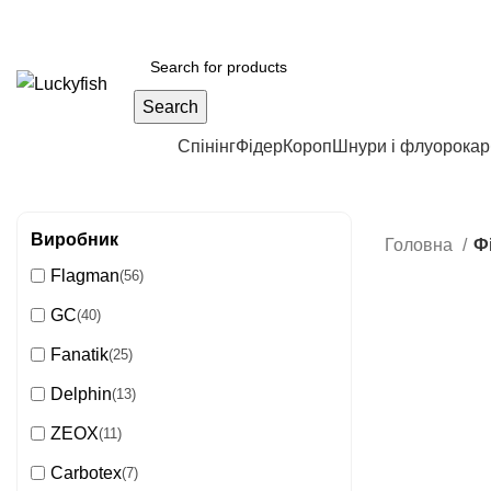
Search
Каталог продукції
Спінінг
Фідер
Короп
Шнури і флуорока
Виробник
Головна
Ф
Flagman
(56)
GC
(40)
Fanatik
(25)
Delphin
(13)
ZEOX
(11)
Carbotex
(7)