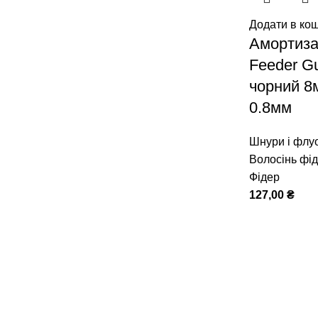
Додати в ко
Амортиз
Feeder G
чорний 8м
0.8мм
Шнури і флу
Волосінь фі
Фідер
127,00
₴