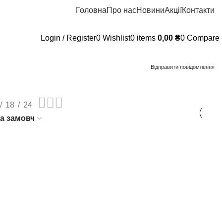
Головна
Про нас
Новини
Акції
Контакти
Login / Register
0
Wishlist
0
items
0,00
₴
0
Compare
Відправити повідомлення
18
24