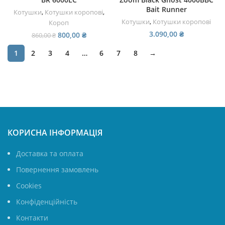
Bait Runner
Котушки
,
Котушки коропові
,
Котушки
,
Котушки коропові
Короп
3.090,00
₴
Оригінальна
Поточна
800,00
₴
860,00
₴
ціна:
ціна:
860,00 ₴.
800,00 ₴.
1
2
3
4
…
6
7
8
→
КОРИСНА ІНФОРМАЦІЯ
Доставка та оплата
Повернення замовлень
Cookies
Конфіденційність
Контакти