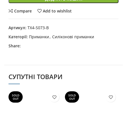
Compare
Add to wishlist
Артикул:
TX4-S073-B
Категорії:
Приманки
,
Силіконові приманки
Share:
СУПУТНІ ТОВАРИ
SOLD
SOLD
S
OUT
OUT