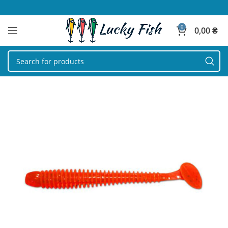
0
0,00
₴