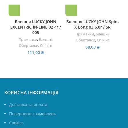
Блешня LUCKY JOHN
Блешня LUCKY JOHN Spin-
EXCENTRIC IN-LINE 02 4г /
X Long 03 6.0г / SR
005
Приманки
,
Блешні
,
Приманки
,
Блешні
,
Оберталки
,
Спінінг
Оберталки
,
Спінінг
68,00
₴
111,00
₴
КОРИСНА ІНФОРМАЦІЯ
Доставка та оплата
Повернення замовлень
Cookies