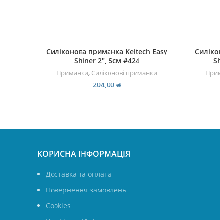
ЧИТАТИ ДАЛІ
Силіконова приманка Keitech Easy
Силіко
Shiner 2″, 5см #424
Sh
Приманки
,
Силіконові приманки
При
204,00
₴
КОРИСНА ІНФОРМАЦІЯ
Доставка та оплата
Повернення замовлень
Cookies