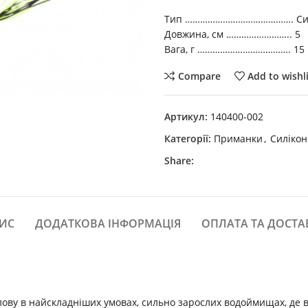
Тип ……………………………………. Сил
Довжина, см …………………….. 5
Вага, г ………………………………. 15
Compare
Add to wishl
Артикул:
140400-002
Категорії:
Приманки
,
Силікон
Share:
ИС
ДОДАТКОВА ІНФОРМАЦІЯ
ОПЛАТА ТА ДОСТА
 лову в найскладніших умовах, сильно зарослих водоймищах, де