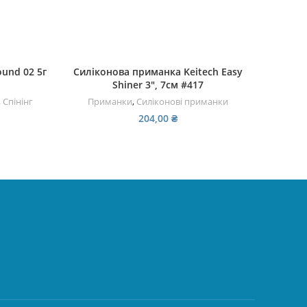
ДОДАТИ В КОШИК
und 02 5г
Силіконова приманка Keitech Easy
Силі
Shiner 3″, 7см #417
,
Спінінг
Приманки
,
Силіконові приманки
Пр
204,00
₴