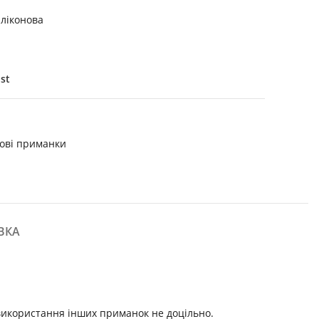
іконова
ist
ові приманки
ВКА
 використання інших приманок не доцільно.