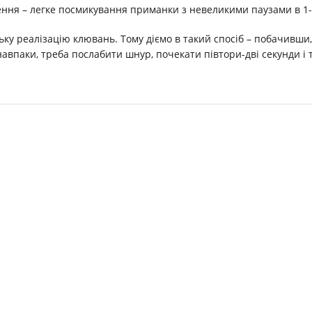
ення – легке посмикування приманки з невеликими паузами в 1-1
ьку реалізацію клювань. Тому діємо в такий спосіб – побачивши
навпаки, треба послабити шнур, почекати півтори-дві секунди і 