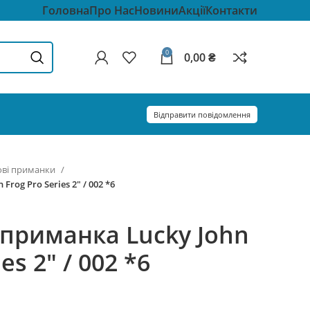
Головна
Про Нас
Новини
Акції
Контакти
0
0,00
₴
Відправити повідомлення
ові приманки
rog Pro Series 2″ / 002 *6
приманка Lucky John
es 2″ / 002 *6