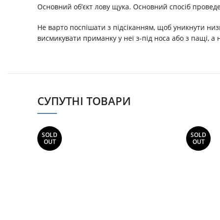
Основний об’єкт лову щука. Основний спосіб провед
Не варто поспішати з підсіканням, щоб уникнути низ
висмикувати приманку у неї з-під носа або з пащі, а 
СУПУТНІ ТОВАРИ
SOLD
SOLD
OUT
OUT