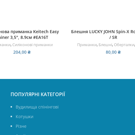
ЧИТАТИ ДАЛІ
ДОДАТИ В КОШИК
нова приманка Keitech Easy
Блешня LUCKY JOHN Spin-X Ro
iner 3,5″, 8.9см #EA16T
/ SR
манки
,
Силіконові приманки
Приманки
,
Блешні
,
Оберталки
204,00
₴
80,00
₴
ПОПУЛЯРНІ КАТЕГОРІЇ
Вудилища спінінгові
Котушки
Різне