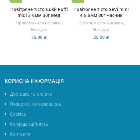
Повітряне тісто Cukk Puffi
Повітряне тісто SeVi mini
midi 3-6мм 30г Мед
4-5,5мм 30г Часник
Прикормки та насадки
,
Прикормки та насадки
,
Насадки
Насадки
75,00
₴
25,00
₴
КОРИСНА ІНФОРМАЦІЯ
Доставка та оплата
Повернення замовлень
Cookies
Конфіденційність
Контакти