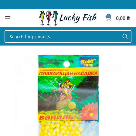
0
0,00
₴