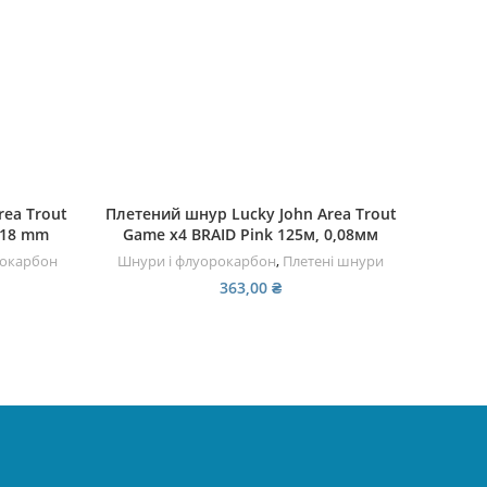
ЧИТАТИ ДАЛІ
ea Trout
Плетений шнур Lucky John Area Trout
Волос
0,18 mm
Game х4 BRAID Pink 125м, 0,08мм
окарбон
Шнури і флуорокарбон
,
Плетені шнури
Шн
363,00
₴