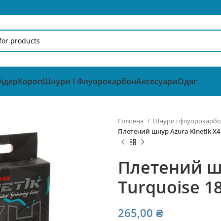
ідер
Короп
Шнури І Флуорокарбон
Аксесуари
Одяг
Головна
Шнури і флуорокарб
Плетений шнур Azura Kinetik X4 
Плетений шн
Turquoise 18
265,00
₴