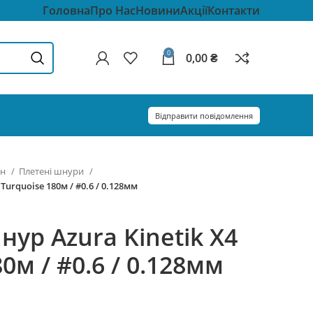
Головна
Про Нас
Новини
Акції
Контакти
0
0,00
₴
Відправити повідомлення
он
Плетені шнури
Turquoise 180м / #0.6 / 0.128мм
ур Azura Kinetik X4
0м / #0.6 / 0.128мм