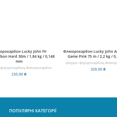
ДОДАТИ В КОШИК
ЧИТАТИ ДАЛІ
рокарбон Lucky John Fir
Флюорокарбон Lucky John Ar
bon Hard 30m / 1,84 kg / 0,148
Game Pink 75 m / 2,2 kg / 
mm
Шнури і флуорокарбон
,
Флюор
 флуорокарбон
,
Флюорокарбон
320,00
₴
235,00
₴
ПОПУЛЯРНІ КАТЕГОРІЇ