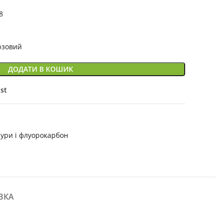
8
зовий
ДОДАТИ В КОШИК
ist
ури і флуорокарбон
ВКА