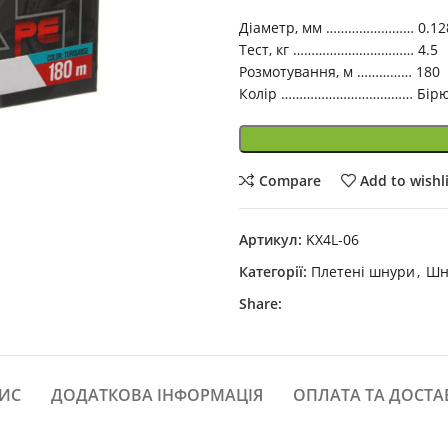
Діаметр, мм …………………… 0.12
Тест, кг …………………………… 4.5
Розмотування, м …………… 180
Колір ……………………………… Бірю
Compare
Add to wishl
Артикул:
KX4L-06
Категорії:
Плетені шнури
,
Шн
Share:
ИС
ДОДАТКОВА ІНФОРМАЦІЯ
ОПЛАТА ТА ДОСТА