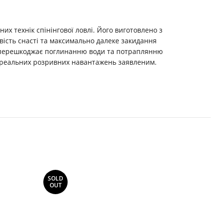
х технік спінінгової ловлі. Його виготовлено з
вість снасті та максимально далеке закидання
ь, перешкоджає поглинанню води та потраплянню
ть реальних розривних навантажень заявленим.
SOLD
SOLD
OUT
OUT