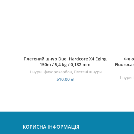
ДОДАТИ В КОШИК
Плетений шнур Duel Hardcore X4 Eging
Флюо
150m / 5,4 kg / 0,132 mm
Fluorocar
Шнури і флуорокарбон
,
Плетені шнури
Шнури і
510,00
₴
КОРИСНА ІНФОРМАЦІЯ