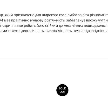
р, який призначено для широкого кола риболовів та різноманітни
 X4 має практично нульову розтяжність, забезпечує високу чутли
ьне покриття, яке робить його стійким до механічних пошкоджен
ами також є довговічність, висока міцність, точна відповідніс
SOLD
OUT