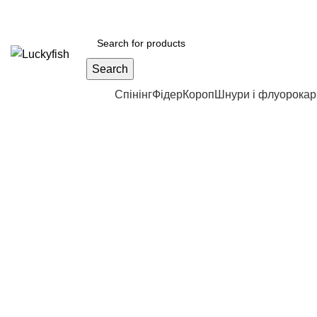
Search
Каталог продукції
Спінінг
Фідер
Короп
Шнури і флуорока
Sold out
Click to enlarge