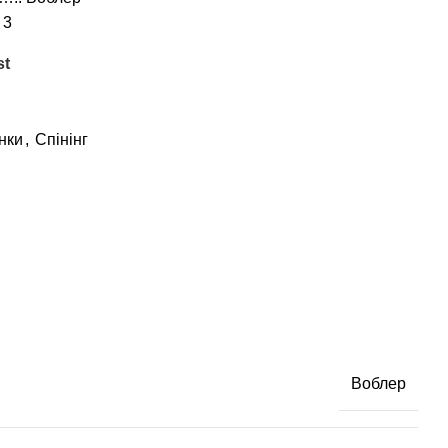
 3
st
нки
,
Спінінг
Воблер