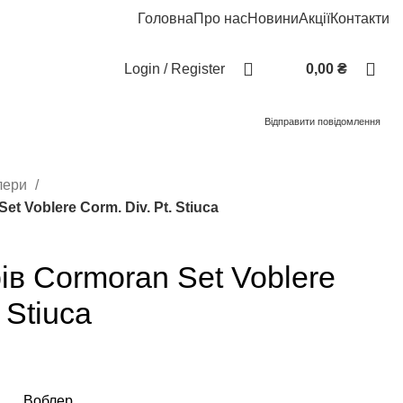
Головна
Про нас
Новини
Акції
Контакти
Login / Register
0,00
₴
Відправити повідомлення
лери
t Voblere Corm. Div. Pt. Stiuca
ів Cormoran Set Voblere
 Stiuca
 Воблер