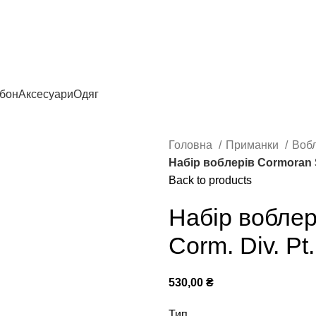
рбон
Аксесуари
Одяг
Головна
Приманки
Воб
Набір воблерів Cormoran Se
Back to products
Набір воблер
Corm. Div. Pt.
530,00
₴
Тип ………………………………..