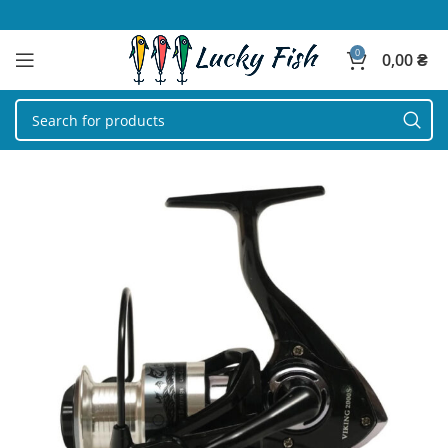
0
0,00
₴