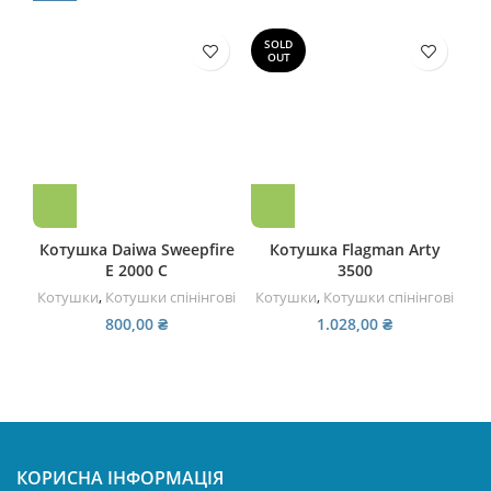
SOLD
OUT
Котушка Daiwa Sweepfire
Котушка Flagman Arty
E 2000 С
3500
Котушки
,
Котушки спінінгові
Котушки
,
Котушки спінінгові
Ко
800,00
₴
1.028,00
₴
КОРИСНА ІНФОРМАЦІЯ