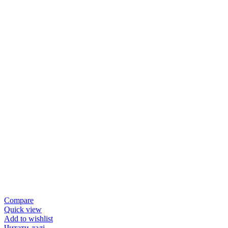
Compare
Quick view
Add to wishlist
Читати далі