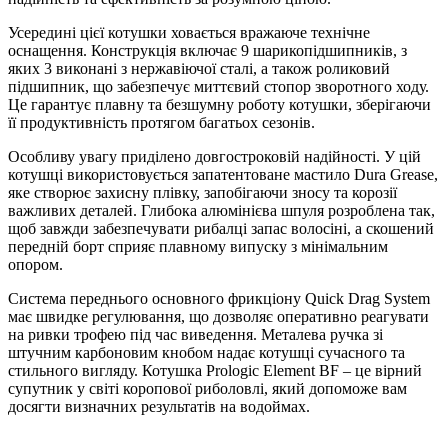
Усередині цієї котушки ховається вражаюче технічне
оснащення. Конструкція включає 9 шарикопідшипників, з
яких 3 виконані з нержавіючої сталі, а також роликовий
підшипник, що забезпечує миттєвий стопор зворотного ходу.
Це гарантує плавну та безшумну роботу котушки, зберігаючи
її продуктивність протягом багатьох сезонів.
Особливу увагу приділено довгостроковій надійності. У цій
котушці використовується запатентоване мастило Dura Grease,
яке створює захисну плівку, запобігаючи зносу та корозії
важливих деталей. Глибока алюмінієва шпуля розроблена так,
щоб завжди забезпечувати рибалці запас волосіні, а скошений
передній борт сприяє плавному випуску з мінімальним
опором.
Система переднього основного фрикціону Quick Drag System
має швидке регулювання, що дозволяє оперативно реагувати
на ривки трофею під час виведення. Металева ручка зі
штучним карбоновим кнобом надає котушці сучасного та
стильного вигляду. Котушка Prologic Element BF – це вірний
супутник у світі коропової риболовлі, який допоможе вам
досягти визначних результатів на водоймах.