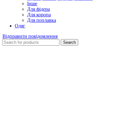
Інше
Для фідера
Для коропа
Для поплавка
Одяг
Відправити повідомлення
Search
-9%