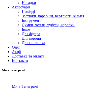
Насадки
Аксесуари
Повідці
Застібки, карабіни, вертлюги, кільця
Інструмент
Сумки, чохли, тубуси, коробки
Інше
Для фідера
Для коропа
Для поплавка
Одяг
Акції
Доставка та оплата
Контакти
Ми в Телеграмі
Ми в Телеграмі