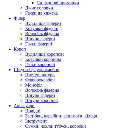
Силіконові приманки
Джиг головки
Гачки на хижака
Фідер
Вудилища фідерні
Котушки фідерні
Волосінь фідерна
Шнури фідерні
Гачки фідерні
Короп
Вудилища коропові
Котушки коропові
Гачки коропові
Шнури і флуорокарбон
Плетені шнури
Флюорокарбон
Монофіл
Волосінь фідерна
Шнури фідерні
Шнури коропові
Аксесуари
Повідці
Застібки, карабіни, вертлюги, кільця
Інструмент
Сумки, чохли, тубуси, коробки