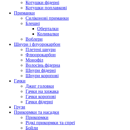
Котушки фідерні
Котушки поплавкові
Приманки
Силіконові приманки
Блешні
Оберталки
Коливалки
Воблери
Шнури і флуорокарбон
Плетені шнури
Флюорокарбон
Монофіл
Волосінь фідерна
Шнури фідерні
Шнури коропові
Гачки
Джиг головки
Гачки на хижака
Гачки коропові
Гачки фідерні
Грузи
Прикормки та насадки
Прикормки
Рідкі прикормки та спреї
Бойли