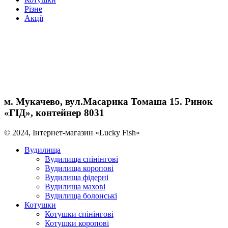
Різне
Акції
м. Мукачево, вул.Масарика Томаша 15. Ринок
«ГІД», контейнер 8031
© 2024, Інтернет-магазин «Lucky Fish»
Вудилища
Вудилища спінінгові
Вудилища коропові
Вудилища фідерні
Вудилища махові
Вудилища болонські
Котушки
Котушки спінінгові
Котушки коропові