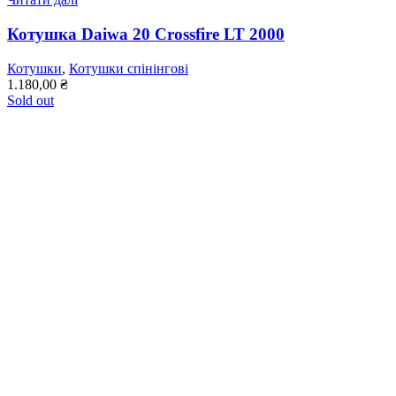
Котушка Daiwa 20 Crossfire LT 2000
Котушки
,
Котушки спінінгові
1.180,00
₴
Sold out