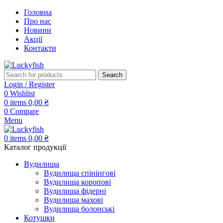
Головна
Про нас
Новини
Акції
Контакти
Search
Login / Register
0
Wishlist
0
items
0,00
₴
0
Compare
Menu
0
items
0,00
₴
Каталог продукції
Вудилища
Вудилища спінінгові
Вудилища коропові
Вудилища фідерні
Вудилища махові
Вудилища болонські
Котушки