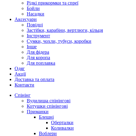
Рідкі прикормки та спреї
Бойли
Насадки
Аксесуари
Повідці
Застібки, карабіни, вертлюги, кільця
Інструмент
Сумки, чохли, тубуси, коробки
Інше
Для фідера
Для коропа
Для поплавка
Одяг
Акції
Доставка та оплата
Контакти
Спінінг
Вудилища спінінгові
Котушки спінінгові
Приманки
Блешні
Оберталки
Коливалки
Воблери