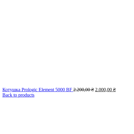
Оригінальна
Поточна
Котушка Prologic Element 5000 BF
2.200,00
₴
2.000,00
₴
ціна:
ціна:
Back to products
2.200,00 ₴.
2.000,00 