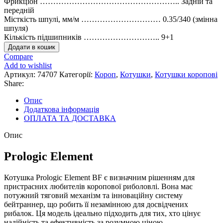
Фрикціон …………………………………………….. Задній та
передній
Місткість шпулі, мм/м ………………………… 0.35/340 (змінна
шпуля)
Кількість підшипників ……………………….. 9+1
Котушка
Додати в кошик
Prologic
Compare
Element
Add to wishlist
6000
Артикул:
74707
Категорії:
Короп
,
Котушки
,
Котушки коропові
BF
Share:
кількість
Опис
Додаткова інформація
ОПЛАТА ТА ДОСТАВКА
Опис
Prologic Element
Котушка Prologic Element BF є визначним рішенням для
пристрасних любителів коропової риболовлі. Вона має
потужний тяговий механізм та інноваційну систему
бейтраннер, що робить її незамінною для досвідчених
рибалок. Ця модель ідеально підходить для тих, хто цінує
надійність та ефективність за розумною ціною.