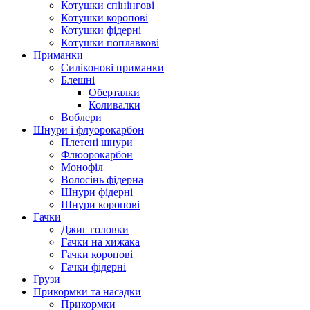
Котушки спінінгові
Котушки коропові
Котушки фідерні
Котушки поплавкові
Приманки
Силіконові приманки
Блешні
Оберталки
Коливалки
Воблери
Шнури і флуорокарбон
Плетені шнури
Флюорокарбон
Монофіл
Волосінь фідерна
Шнури фідерні
Шнури коропові
Гачки
Джиг головки
Гачки на хижака
Гачки коропові
Гачки фідерні
Грузи
Прикормки та насадки
Прикормки