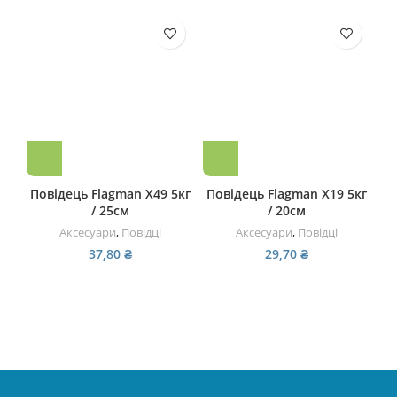
Повідець Flagman X49 5кг
Повідець Flagman X19 5кг
По
/ 25см
/ 20см
Аксесуари
,
Повідці
Аксесуари
,
Повідці
37,80
₴
29,70
₴