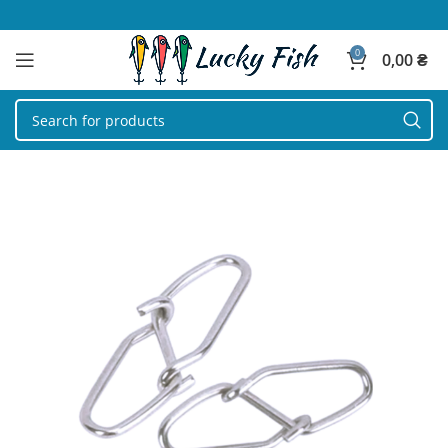
0
0,00
₴