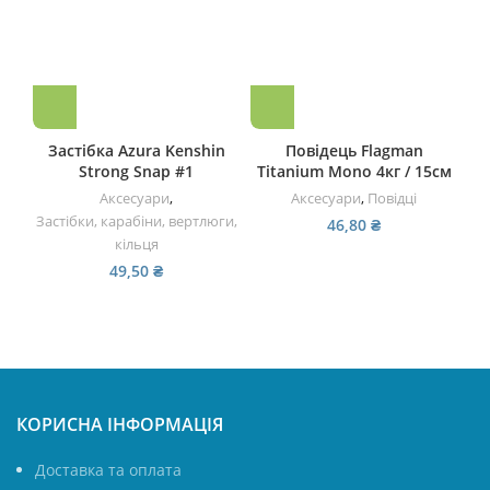
Застiбка Azura Kenshin
Повідець Flagman
Strong Snap #1
Titanium Mono 4кг / 15см
Аксесуари
,
Аксесуари
,
Повідці
Застібки, карабіни, вертлюги,
За
46,80
₴
кільця
49,50
₴
КОРИСНА ІНФОРМАЦІЯ
Доставка та оплата