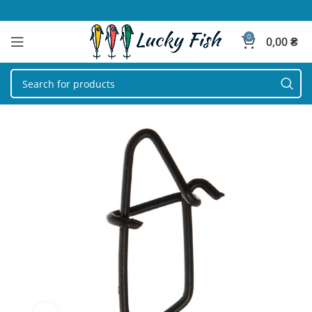
0
0,00
₴