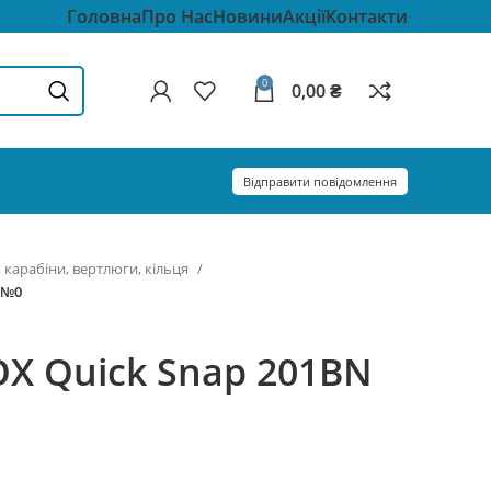
Головна
Про Нас
Новини
Акції
Контакти
0
0,00
₴
Відправити повідомлення
, карабіни, вертлюги, кільця
 №0
OX Quick Snap 201BN