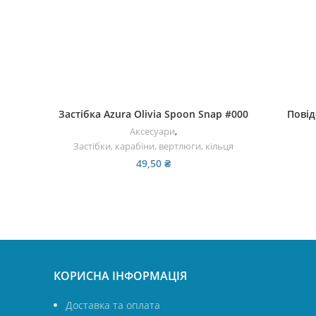
ДОДАТИ В КОШИК
Застiбка Azura Olivia Spoon Snap #000
Повід
Аксесуари
,
Застібки, карабіни, вертлюги, кільця
49,50
₴
КОРИСНА ІНФОРМАЦІЯ
Доставка та оплата