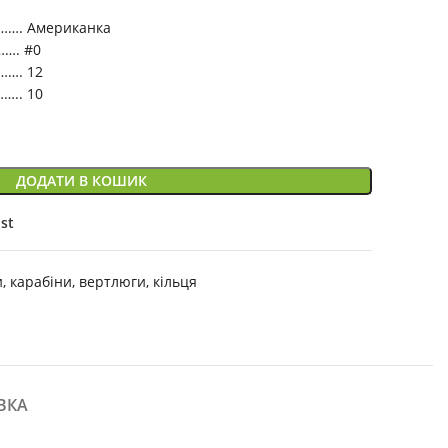
. Американка
…. #0
……. 12
….. 10
ДОДАТИ В КОШИК
ist
и, карабіни, вертлюги, кільця
ВКА