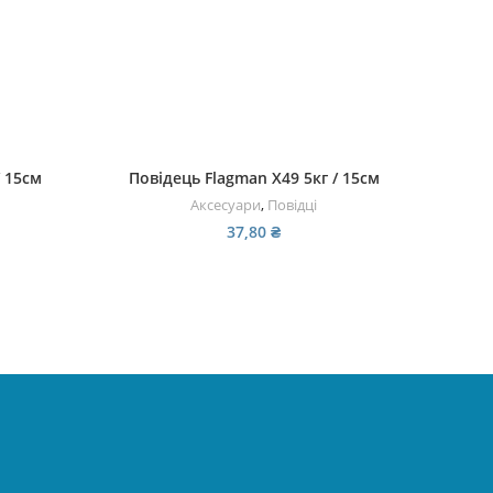
ДОДАТИ В КОШИК
/ 15см
Повідець Flagman X49 5кг / 15см
Застiб
Аксесуари
,
Повідці
Заст
37,80
₴