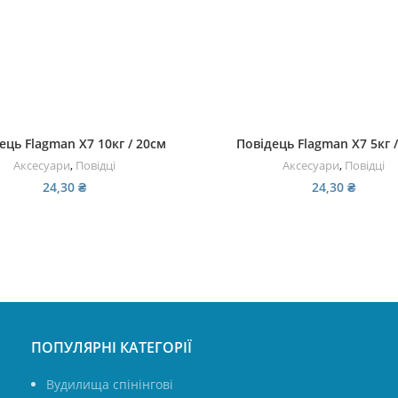
ДОДАТИ В КОШИК
ДОДАТИ В КОШИК
ець Flagman X7 10кг / 20см
Повідець Flagman X7 5кг 
Аксесуари
,
Повідці
Аксесуари
,
Повідці
24,30
₴
24,30
₴
ПОПУЛЯРНІ КАТЕГОРІЇ
Вудилища спінінгові