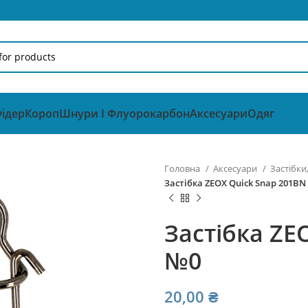
ідер
Короп
Шнури І Флуорокарбон
Аксесуари
Одяг
Головна
Аксесуари
Застібки
Застібка ZEOX Quick Snap 201BN
Застібка ZE
№0
20,00
₴