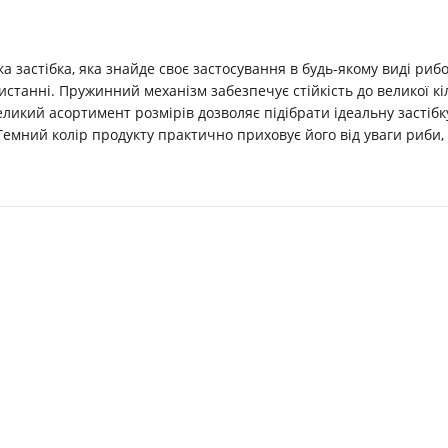
 застібка, яка знайде своє застосування в будь-якому виді рибо
ристанні. Пружинний механізм забезпечує стійкість до великої кі
икий асортимент розмірів дозволяє підібрати ідеальну застібку 
 Темний колір продукту практично приховує його від уваги риби