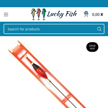
0
0,00
₴
SOLD
OUT