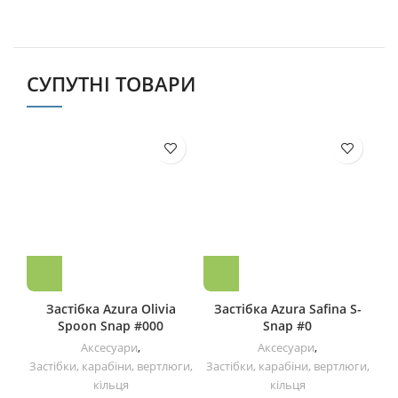
СУПУТНІ ТОВАРИ
Застiбка Azura Olivia
Застiбка Azura Safina S-
Spoon Snap #000
Snap #0
Аксесуари
,
Аксесуари
,
Застібки, карабіни, вертлюги,
Застібки, карабіни, вертлюги,
За
кільця
кільця