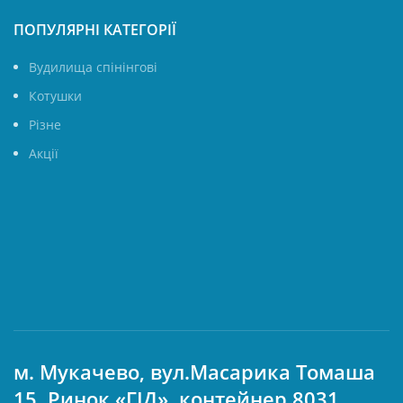
ПОПУЛЯРНІ КАТЕГОРІЇ
Вудилища спінінгові
Котушки
Різне
Акції
м. Мукачево, вул.Масарика Томаша
15. Ринок «ГІД», контейнер 8031