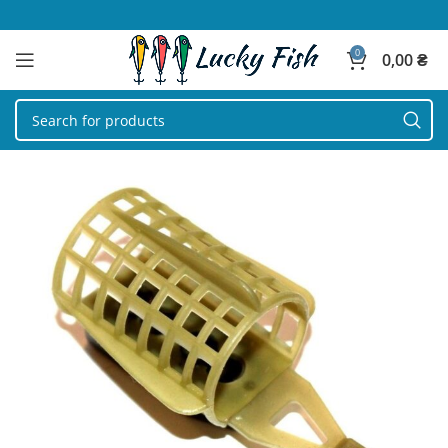
0
0,00
₴