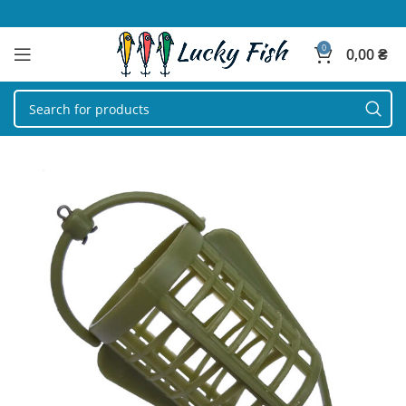
0
0,00
₴