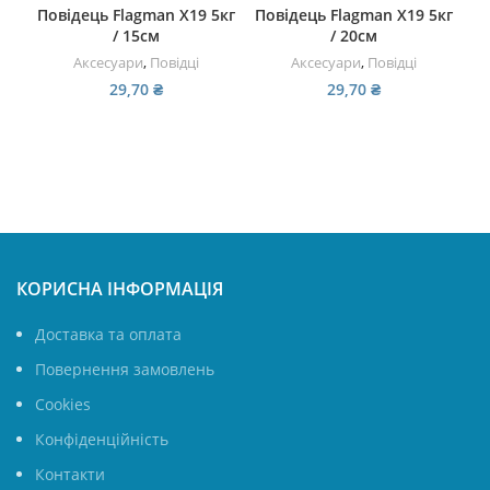
Повідець Flagman X19 5кг
Повідець Flagman X19 5кг
/ 15см
/ 20см
Аксесуари
,
Повідці
Аксесуари
,
Повідці
За
29,70
₴
29,70
₴
КОРИСНА ІНФОРМАЦІЯ
Доставка та оплата
Повернення замовлень
Cookies
Конфіденційність
Контакти