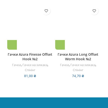
S
Гачки Azura Finesse Offset
Гачки Azura Long Offset
Дж
Hook №2
Worm Hook №2
Гачки
,
Гачки на хижака
,
Гачки
,
Гачки на хижака
,
Га
Спінінг
Спінінг
81,00
₴
74,70
₴