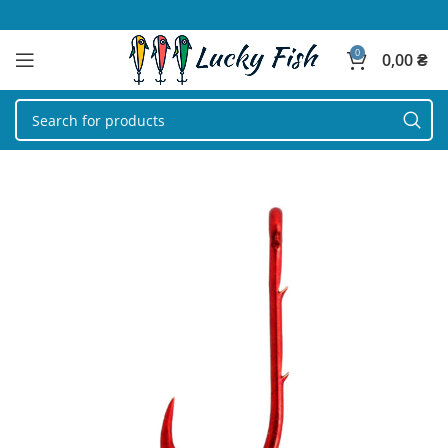
0
0,00
₴