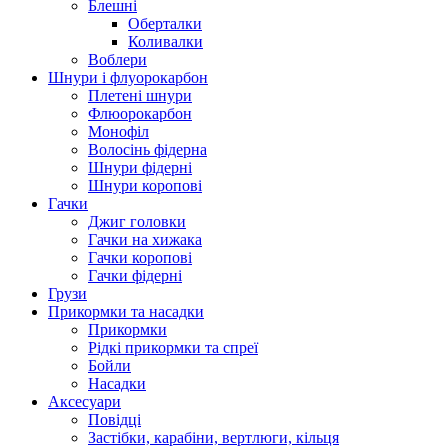
Блешні
Оберталки
Коливалки
Воблери
Шнури і флуорокарбон
Плетені шнури
Флюорокарбон
Монофіл
Волосінь фідерна
Шнури фідерні
Шнури коропові
Гачки
Джиг головки
Гачки на хижака
Гачки коропові
Гачки фідерні
Грузи
Прикормки та насадки
Прикормки
Рідкі прикормки та спреї
Бойли
Насадки
Аксесуари
Повідці
Застібки, карабіни, вертлюги, кільця