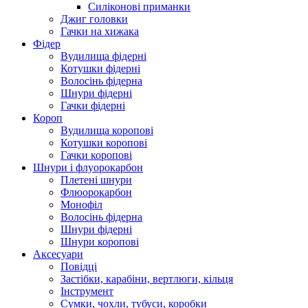
Силіконові приманки
Джиг головки
Гачки на хижака
Фідер
Вудилища фідерні
Котушки фідерні
Волосінь фідерна
Шнури фідерні
Гачки фідерні
Короп
Вудилища коропові
Котушки коропові
Гачки коропові
Шнури і флуорокарбон
Плетені шнури
Флюорокарбон
Монофіл
Волосінь фідерна
Шнури фідерні
Шнури коропові
Аксесуари
Повідці
Застібки, карабіни, вертлюги, кільця
Інструмент
Сумки, чохли, тубуси, коробки