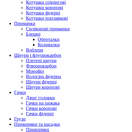
Котушки спінінгові
Котушки коропові
Котушки фідерні
Котушки поплавкові
Приманки
Силіконові приманки
Блешні
Оберталки
Коливалки
Воблери
Шнури і флуорокарбон
Плетені шнури
Флюорокарбон
Монофіл
Волосінь фідерна
Шнури фідерні
Шнури коропові
Гачки
Джиг головки
Гачки на хижака
Гачки коропові
Гачки фідерні
Грузи
Прикормки та насадки
Прикормки