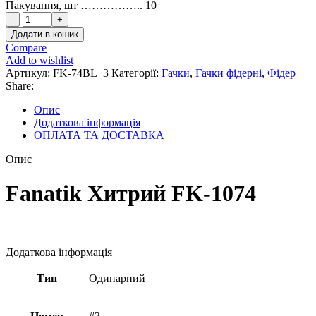
Пакування, шт …………….. 10
Гачок
фідерний
Додати в кошик
Fanatik
Compare
Хитрий
Add to wishlist
FK-
Артикул:
FK-74BL_3
Категорії:
Гачки
,
Гачки фідерні
,
Фідер
1074
Share:
Blue
№3
Опис
кількість
Додаткова інформація
ОПЛАТА ТА ДОСТАВКА
Опис
Fanatik Хитрий FK-1074
Додаткова інформація
Тип
Одинарний