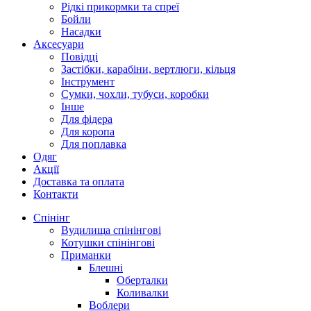
Рідкі прикормки та спреї
Бойли
Насадки
Аксесуари
Повідці
Застібки, карабіни, вертлюги, кільця
Інструмент
Сумки, чохли, тубуси, коробки
Інше
Для фідера
Для коропа
Для поплавка
Одяг
Акції
Доставка та оплата
Контакти
Спінінг
Вудилища спінінгові
Котушки спінінгові
Приманки
Блешні
Оберталки
Коливалки
Воблери