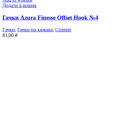
Додати в кошик
Гачки Azura Finesse Offset Hook №4
Гачки
,
Гачки на хижака
,
Спінінг
81,00
₴