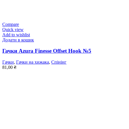
Compare
Quick view
Add to wishlist
Додати в кошик
Гачки Azura Finesse Offset Hook №5
Гачки
,
Гачки на хижака
,
Спінінг
81,00
₴