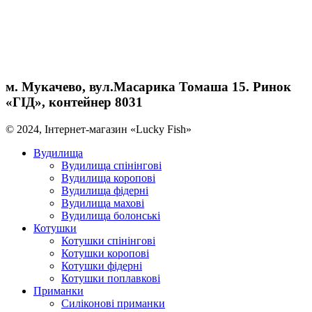
м. Мукачево, вул.Масарика Томаша 15. Ринок
«ГІД», контейнер 8031
© 2024, Інтернет-магазин «Lucky Fish»
Вудилища
Вудилища спінінгові
Вудилища коропові
Вудилища фідерні
Вудилища махові
Вудилища болонські
Котушки
Котушки спінінгові
Котушки коропові
Котушки фідерні
Котушки поплавкові
Приманки
Силіконові приманки