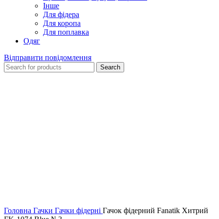
Інше
Для фідера
Для коропа
Для поплавка
Одяг
Відправити повідомлення
Search
Click to enlarge
Головна
Гачки
Гачки фідерні
Гачок фідерний Fanatik Хитрий