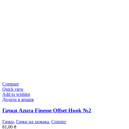
Compare
Quick view
Add to wishlist
Додати в кошик
Гачки Azura Finesse Offset Hook №2
Гачки
,
Гачки на хижака
,
Спінінг
81,00
₴