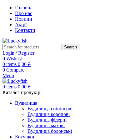
Головна
Про нас
Новини
Акції
Контакти
Search
Login / Register
0
Wishlist
0
items
0,00
₴
0
Compare
Menu
0
items
0,00
₴
Каталог продукції
Вудилища
Вудилища спінінгові
Вудилища коропові
Вудилища фідерні
Вудилища махові
Вудилища болонські
Котушки