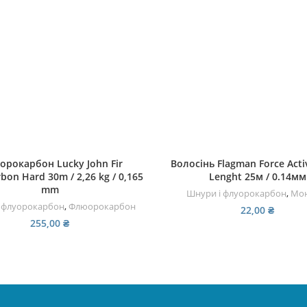
ЧИТАТИ ДАЛІ
ЧИТАТИ ДАЛІ
рокарбон Lucky John Fir
Волосінь Flagman Force Act
bon Hard 30m / 2,26 kg / 0,165
Lenght 25м / 0.14мм
mm
Шнури і флуорокарбон
,
Мон
 флуорокарбон
,
Флюорокарбон
22,00
₴
255,00
₴