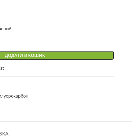
зорий
ДОДАТИ В КОШИК
ist
флуорокарбон
ВКА