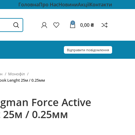
Головна
Про Нас
Новини
Акції
Контакти
0
0,00
₴
Відправити повідомлення
он
Монофіл
ook Lenght 25м / 0.25мм
agman Force Active
 25м / 0.25мм