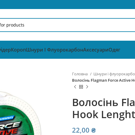
ідер
Короп
Шнури І Флуорокарбон
Аксесуари
Одяг
Головна
Шнури і флуорокарб
Волосінь Flagman Force Active H
Волосінь Fl
Hook Lenght
22,00
₴