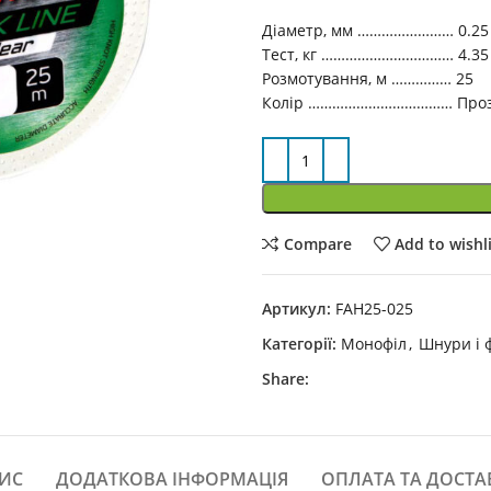
Діаметр, мм …………………… 0.25
Тест, кг …………………………… 4.35
Розмотування, м …………… 25
Колір ……………………………… Про
Compare
Add to wishl
Артикул:
FAH25-025
Категорії:
Монофіл
,
Шнури і 
Share:
ИС
ДОДАТКОВА ІНФОРМАЦІЯ
ОПЛАТА ТА ДОСТА