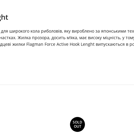
ght
 для широкого кола риболовів, яку вироблено за японськими тех
стках. Жилка прозора, досить м’яка, має високу міцність, у тому
дцеві жилки Flagman Force Active Hook Lenght випускаються в ро
SOLD
OUT