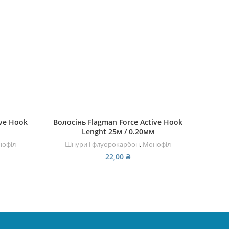
ДОДАТИ В КОШИК
ive Hook
Волосінь Flagman Force Active Hook
Фл
Lenght 25м / 0.20мм
Fluoroc
офіл
Шнури і флуорокарбон
,
Монофіл
Шнури
22,00
₴