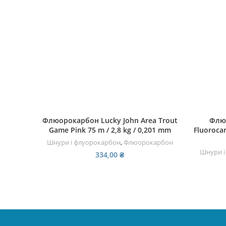
ДОДАТИ В КОШИК
Флюорокарбон Lucky John Area Trout
Флюо
Game Pink 75 m / 2,8 kg / 0,201 mm
Fluorocar
Шнури і флуорокарбон
,
Флюорокарбон
Шнури і
334,00
₴