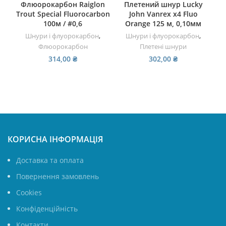
Флюорокарбон Raiglon
Плетений шнур Lucky
Trout Special Fluorocarbon
John Vanrex х4 Fluo
Jo
100м / #0,6
Orange 125 м, 0,10мм
7
Шнури і флуорокарбон
,
Шнури і флуорокарбон
,
Флюорокарбон
Плетені шнури
314,00
₴
302,00
₴
КОРИСНА ІНФОРМАЦІЯ
Доставка та оплата
Повернення замовлень
Cookies
Конфіденційність
Контакти