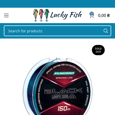
0
0,00
₴
SOLD
OUT