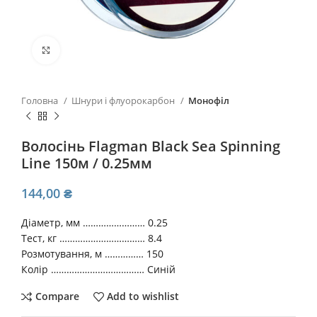
Click to enlarge
Головна
Шнури і флуорокарбон
Монофіл
Волосінь Flagman Black Sea Spinning
Line 150м / 0.25мм
144,00
₴
Діаметр, мм …………………… 0.25
Тест, кг …………………………… 8.4
Розмотування, м …………… 150
Колір ……………………………… Синій
Compare
Add to wishlist