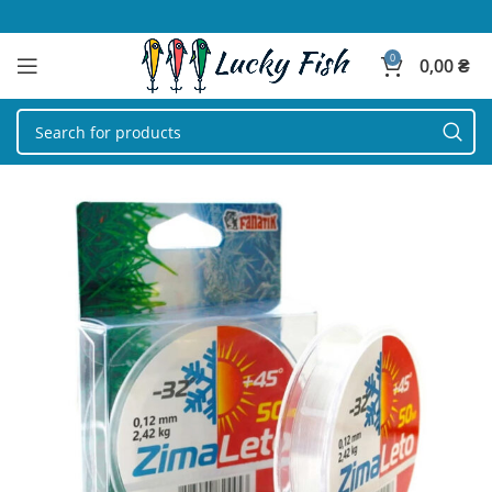
0
0,00
₴