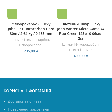
Флюорокарбон Lucky
Плетений шнур Lucky
John Fir Fluorocarbon Hard
John Vanrex Micro Game х4
H
30m / 2,64 kg / 0,185 mm
Fluo Green 125м, 0,06мм,
2кг
Шнури і флуорокарбон
,
Шнури і флуорокарбон
,
Флюорокарбон
Плетені шнури
235,00
₴
400,00
₴
КОРИСНА ІНФОРМАЦІЯ
Доставка та оплата
Повернення замовлень