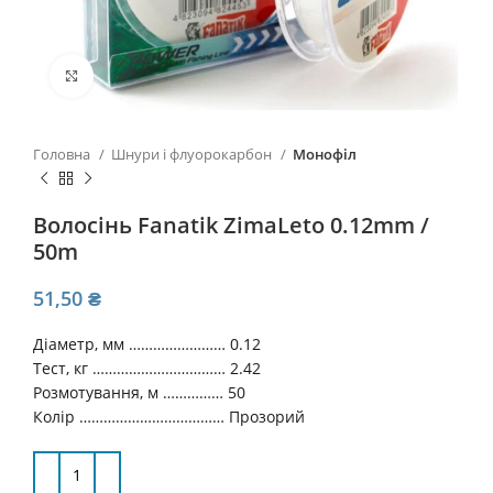
Click to enlarge
Головна
Шнури і флуорокарбон
Монофіл
Волосінь Fanatik ZimaLeto 0.12mm /
50m
51,50
₴
Діаметр, мм …………………… 0.12
Тест, кг …………………………… 2.42
Розмотування, м …………… 50
Колір ……………………………… Прозорий