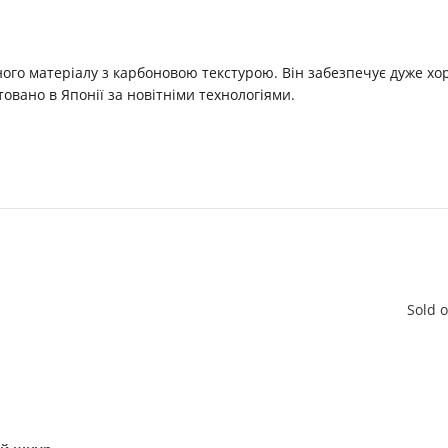
ого матеріалу з карбоновою текстурою. Він забезпечує дуже хор
вано в Японії за новітніми технологіями.
Sold 
В КОШИК