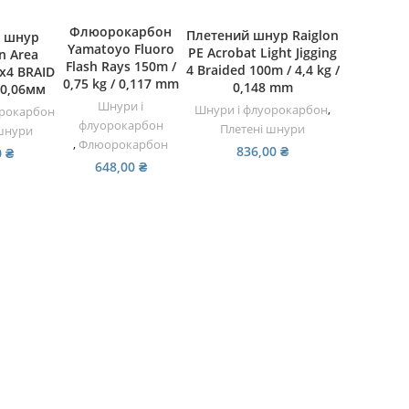
ЧИТАТИ ДАЛІ
ДОДАТИ В КОШИК
ДАЛІ
Флюорокарбон
Плетений шнур Raiglon
 шнур
Yamatoyo Fluoro
PE Acrobat Light Jigging
n Area
Flash Rays 150m /
4 Braided 100m / 4,4 kg /
х4 BRAID
0,75 kg / 0,117 mm
0,148 mm
 0,06мм
Шнури і
Шнури і флуорокарбон
,
орокарбон
флуорокарбон
Плетені шнури
 шнури
,
Флюорокарбон
836,00
₴
0
₴
648,00
₴