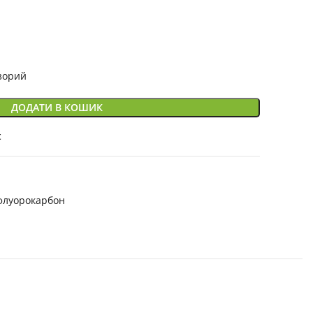
зорий
ДОДАТИ В КОШИК
t
флуорокарбон