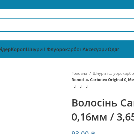
ідер
Короп
Шнури І Флуорокарбон
Аксесуари
Одяг
Головна
Шнури і флуорокарб
Волосінь Carbotex Original 0,16мм
Волосінь Ca
0,16мм / 3,6
93,00
₴