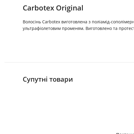
Carbotex Original
Волосінь Carbotex виготовлена з поліамід-сополімерн
ультрафіолетовим променям. Виготовлено та протесто
Супутні товари
ДОДАТИ 