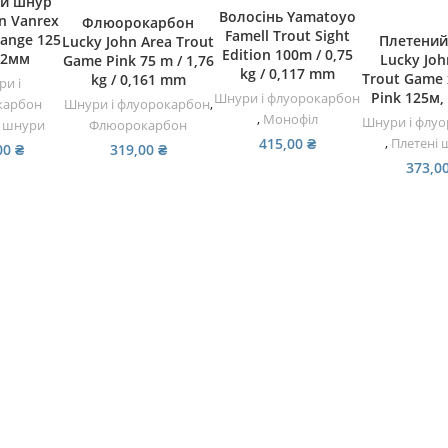
ий шнур
ДОДАТИ В КОШИК
ДОДАТИ В КОШИК
Волосінь Yamatoyo
n Vanrex
Флюорокарбон
ЧИТАТИ 
Famell Trout Sight
range 125
Плетений
Lucky John Area Trout
Edition 100m / 0,75
12мм
Lucky Joh
Game Pink 75 m / 1,76
kg / 0,117 mm
Trout Game 
kg / 0,161 mm
и і
Pink 125м,
Шнури і флуорокарбон
Шнури і флуорокарбон
,
карбон
,
Монофіл
Шнури і флу
Флюорокарбон
і шнури
415,00
₴
,
Плетені
319,00
₴
00
₴
373,0
ПОПУЛЯРНІ КАТЕГОРІЇ
Вудилища спінінгові
Котушки
Різне