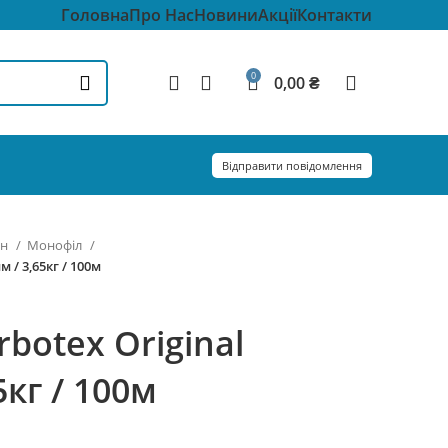
Головна
Про Нас
Новини
Акції
Контакти
0
0,00
₴
Відправити повідомлення
он
Монофіл
 / 3,65кг / 100м
rbotex Original
5кг / 100м