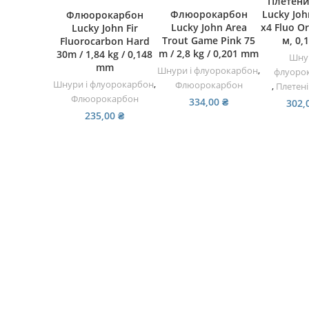
Плетен
ДОДАТИ В КОШИК
ДОДАТИ В КОШИК
Флюорокарбон
Lucky Joh
Флюорокарбон
Lucky John Area
х4 Fluo O
Lucky John Fir
Trout Game Pink 75
м, 0,
Fluorocarbon Hard
m / 2,8 kg / 0,201 mm
30m / 1,84 kg / 0,148
Шнур
mm
Шнури і флуорокарбон
,
флуоро
Шнури і флуорокарбон
,
Флюорокарбон
,
Плетен
Флюорокарбон
334,00
₴
302,
235,00
₴
КОРИСНА ІНФОРМАЦІЯ
Доставка та оплата
Повернення замовлень
Cookies