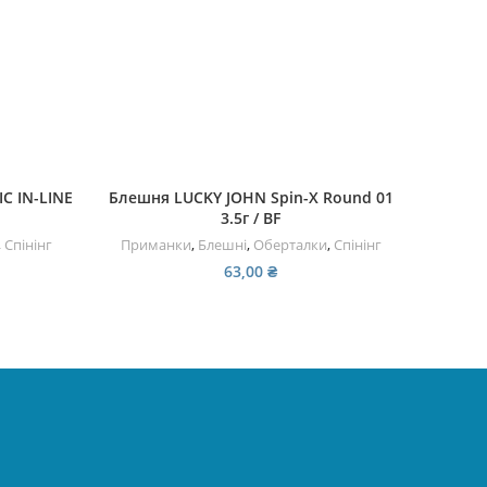
ЧИТАТИ ДАЛІ
C IN-LINE
Блешня LUCKY JOHN Spin-X Round 01
Блешн
3.5г / BF
,
Спінінг
Приманки
,
Блешні
,
Оберталки
,
Спінінг
Прим
63,00
₴