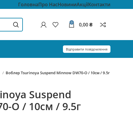
Головна
Про Нас
Новини
Акції
Контакти
0
0,00
₴
Відправити повідомлення
и
Воблер Tsurinoya Suspend Minnow DW70-O / 10см / 9.5г
inoya Suspend
-O / 10см / 9.5г