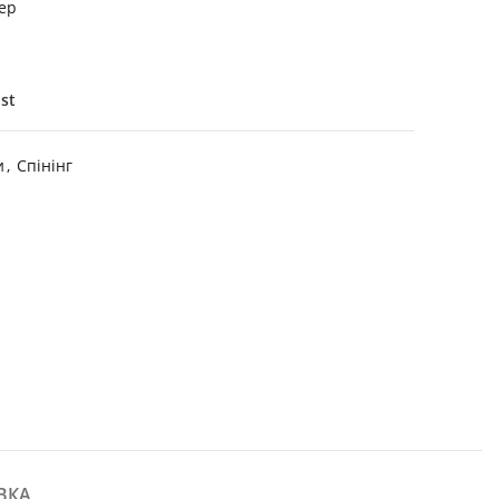
ер
ist
и
,
Спінінг
ВКА