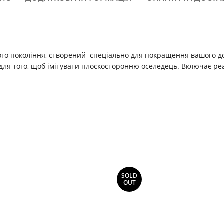
ого покоління, створений спеціально для покращення вашого д
ля того, щоб імітувати плоскосторонню оселедець. Включає ре
SOLD
OUT