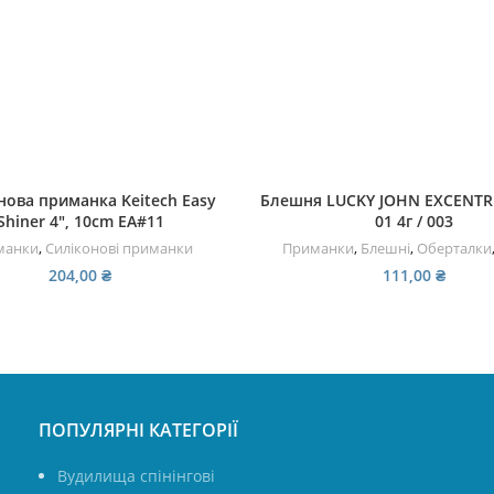
ЧИТАТИ ДАЛІ
ЧИТАТИ ДАЛІ
нова приманка Keitech Easy
Блешня LUCKY JOHN EXCENTRI
Shiner 4″, 10cm EA#11
01 4г / 003
манки
,
Силіконові приманки
Приманки
,
Блешні
,
Оберталки
204,00
₴
111,00
₴
ПОПУЛЯРНІ КАТЕГОРІЇ
Вудилища спінінгові