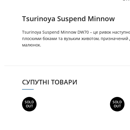
Tsurinoya Suspend Minnow
Tsurinoya Suspend Minnow DW70 – це ривок наступн
плоскими боками та вузьким животом, призначений д
малюнок.
СУПУТНІ ТОВАРИ
SOLD
SOLD
OUT
OUT