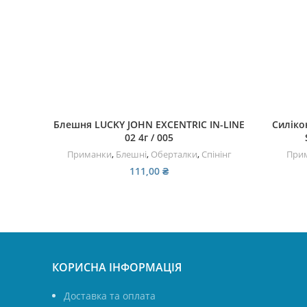
ЧИТАТИ ДАЛІ
Блешня LUCKY JOHN EXCENTRIC IN-LINE
Силіко
02 4г / 005
Приманки
,
Блешні
,
Оберталки
,
Спінінг
При
111,00
₴
КОРИСНА ІНФОРМАЦІЯ
Доставка та оплата