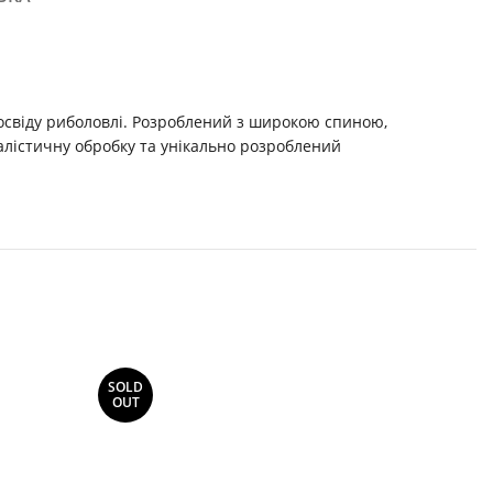
освіду риболовлі. Розроблений з широкою спиною,
алістичну обробку та унікально розроблений
SOLD
SOLD
OUT
OUT