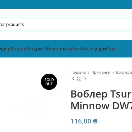
ідер
Короп
Шнури І Флуорокарбон
Аксесуари
Одяг
Головна
Приманки
Воблер
SOLD
OUT
Воблер Tsur
Minnow DW70
116,00
₴