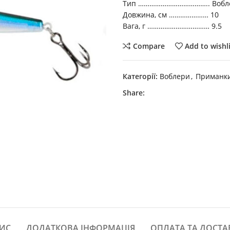
Тип ……………………………….. Вобл
Довжина, см ………………… 10
Вага, г …………………………… 9.5
Compare
Add to wishl
Категорії:
Воблери
,
Приманк
Share:
ИС
ДОДАТКОВА ІНФОРМАЦІЯ
ОПЛАТА ТА ДОСТА