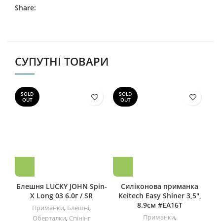
Share:
СУПУТНІ ТОВАРИ
SOLD
SOLD
S
OUT
OUT
Блешня LUCKY JOHN Spin-
Силіконова приманка
X Long 03 6.0г / SR
Keitech Easy Shiner 3,5″,
8.9см #EA16T
Приманки
,
Блешні
,
Приманки
,
Оберталки
,
Спінінг