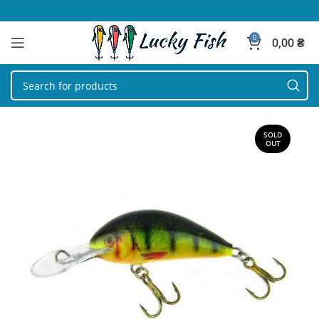
0
0,00
₴
SOLD
OUT