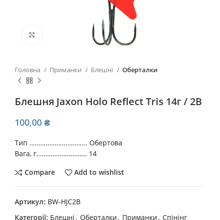
Click to enlarge
Головна
Приманки
Блешні
Оберталки
Блешня Jaxon Holo Reflect Tris 14г / 2B
100,00
₴
Тип ………………………….. Обертова
Вага, г………………………. 14
Compare
Add to wishlist
Артикул:
BW-HJC2B
Категорії:
Блешні
,
Оберталки
,
Приманки
,
Спінінг