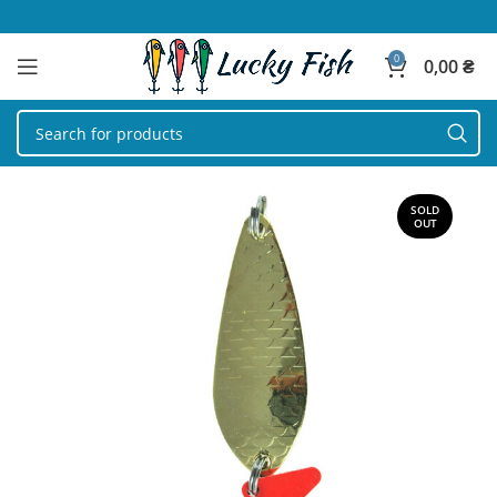
0
0,00
₴
SOLD
OUT