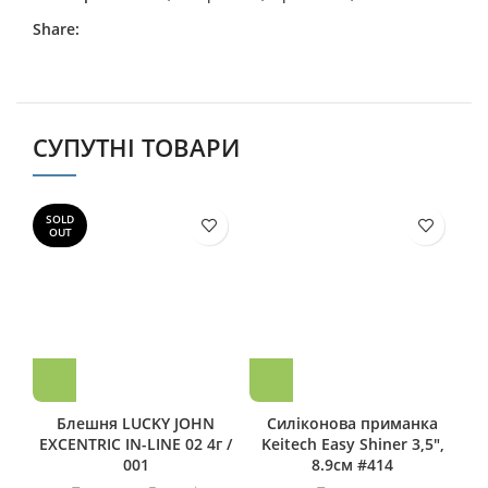
Share:
СУПУТНІ ТОВАРИ
SOLD
S
OUT
Блешня LUCKY JOHN
Силіконова приманка
EXCENTRIC IN-LINE 02 4г /
Keitech Easy Shiner 3,5″,
K
001
8.9см #414